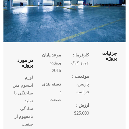
جزئیات
کارفرما :
موعد پایان
پروژه
در مورد
جیمز کوک
پروژه:
پروژه
2015
موقعیت :
لورم
پاریس،
دسته بندی
ایپسوم متن
فرانسه
:
ساختگی با
صنعت
تولید
ارزش :
سادگی
$25,000
نامفهوم از
صنعت