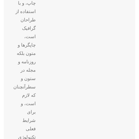
چاپ، و با
استفاده از
طراحان
گرافیک
است،
چاپگرها و
متون بلکه
روزنامه و
مجله در
ستون و
سطرآنچنان
که لازم
است، و
برای
شرایط
فعلی
تکنولوژی