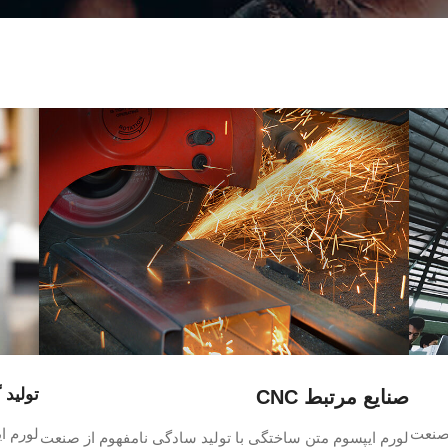
تولید 
صنایع مرتبط CNC
 صنعت
لورم ا
لورم ایپسوم متن ساختگی با تولید سادگی نامفهوم از صنعت