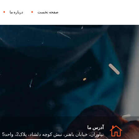
صفحه نخست
درباره ما
آدرس ما
نیاوران، خیابان باهنر، نبش کوچه دلشاد، پلاک2، واحد5