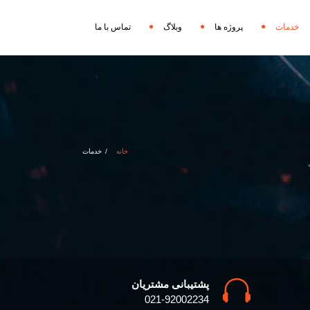
خدمات
پروژه ها
وبلاگ
تماس با ما
خانه
خدمات
پشتیبانی مشتریان
021-92002234